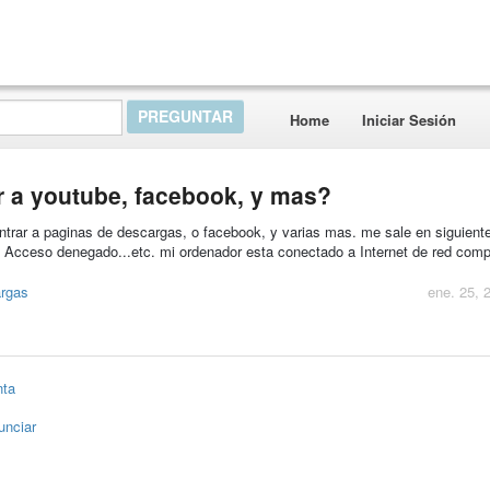
Home
Iniciar Sesión
r a youtube, facebook, y mas?
entrar a paginas de descargas, o facebook, y varias mas. me sale en siguient
. Acceso denegado...etc. mi ordenador esta conectado a Internet de red compa
rgas
ene. 25, 
nta
unciar