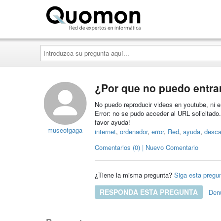
Quomon.es
Introduzca
su
pregunta
aquí...
¿Por que no puedo entra
No puedo reproducir videos en youtube, ni 
Error: no se pudo acceder al URL solicitado
favor ayuda!
museofgaga
internet
,
ordenador
,
error
,
Red
,
ayuda
,
desca
Comentarios (0) | Nuevo Comentario
¿Tiene la misma pregunta?
Siga esta pregu
RESPONDA ESTA PREGUNTA
Den