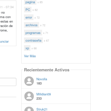
pagina
x 85
11 - 07:34
PC
x 82
e no
lema con
error
x 72
 estas en
archivos
x 72
ración de
hrome,
programas
x 71
contraseña
x 67
unciar
xp
x 66
Ver Más
Recientemente Activos
Novolla
183
Milidian09
233
Struk21