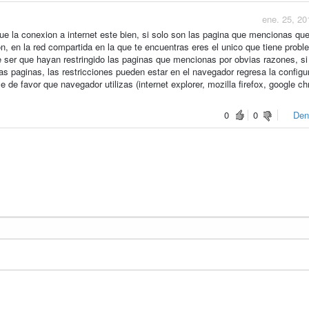
ene. 25, 20
ue la conexion a internet este bien, si solo son las pagina que mencionas qu
ón, en la red compartida en la que te encuentras eres el unico que tiene prob
e ser que hayan restringido las paginas que mencionas por obvias razones, si
tas paginas, las restricciones pueden estar en el navegador regresa la configu
e de favor que navegador utilizas (internet explorer, mozilla firefox, google c
0
0
Den