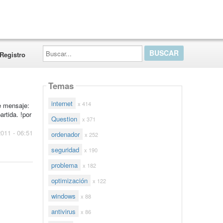
Buscar...
Registro
Temas
internet
x 414
e mensaje:
rtida. !por
Question
x 371
2011 - 06:51
ordenador
x 252
seguridad
x 190
problema
x 182
optimización
x 122
windows
x 88
antivirus
x 86