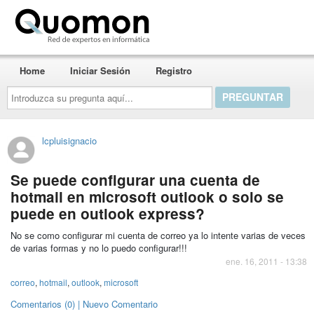
Quomon.es
Home
Iniciar Sesión
Registro
Introduzca
su
pregunta
aquí...
lcpluisignacio
Se puede configurar una cuenta de
hotmail en microsoft outlook o solo se
puede en outlook express?
No se como configurar mi cuenta de correo ya lo intente varias de veces
de varias formas y no lo puedo configurar!!!
ene. 16, 2011 - 13:38
correo
,
hotmail
,
outlook
,
microsoft
Comentarios (0) | Nuevo Comentario