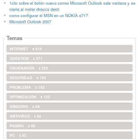
1clic sobre el botón nuevo correo Microsoft Outlook sale ventana y se
cierra al meter direccs desti
como configurar el MSN en un NOKIA e71?
Microsoft Outlook 2007
Temas
INTERNET
x 414
QUESTION
x 371
ORDENADOR
x 252
SEGURIDAD
x 190
PROBLEMA
x 182
OPTIMIZACIÓN
x 122
WINDOWS
x 88
ANTIVIRUS
x 86
PAGINA
x 85
PC
x 82