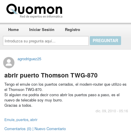
Quomon.es
Home
Iniciar Sesión
Registro
Introduzca
su
pregunta
aquí...
agrodriguez25
abrir puerto Thomson TWG-870
Tengo el emule con los puertos cerrados, el modem-router que utilizo es
el Thomson TWG-870.
Si alguien me podria decir como abrir los puertos paso a paso, es el
nuevo de telecable soy muy burro.
Gracias a todos.
dic. 09, 2010 - 05:16
Emule
,
puertos
,
abrir
Comentarios (0) | Nuevo Comentario