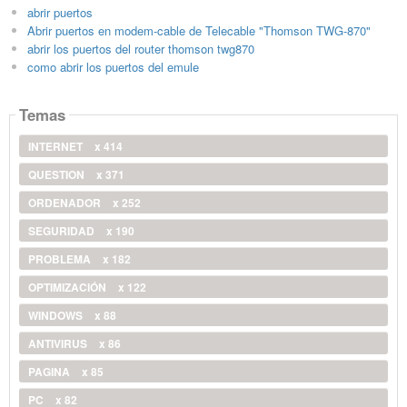
abrir puertos
Abrir puertos en modem-cable de Telecable "Thomson TWG-870"
abrir los puertos del router thomson twg870
como abrir los puertos del emule
Temas
INTERNET
x 414
QUESTION
x 371
ORDENADOR
x 252
SEGURIDAD
x 190
PROBLEMA
x 182
OPTIMIZACIÓN
x 122
WINDOWS
x 88
ANTIVIRUS
x 86
PAGINA
x 85
PC
x 82