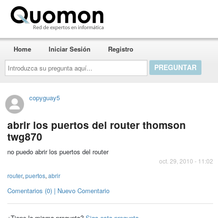
Quomon.es
Home
Iniciar Sesión
Registro
Introduzca
su
pregunta
aquí...
copyguay5
abrir los puertos del router thomson
twg870
no puedo abrir los puertos del router
oct. 29, 2010 - 11:02
router
,
puertos
,
abrir
Comentarios (0) | Nuevo Comentario
¿Tiene la misma pregunta?
Siga esta pregunta