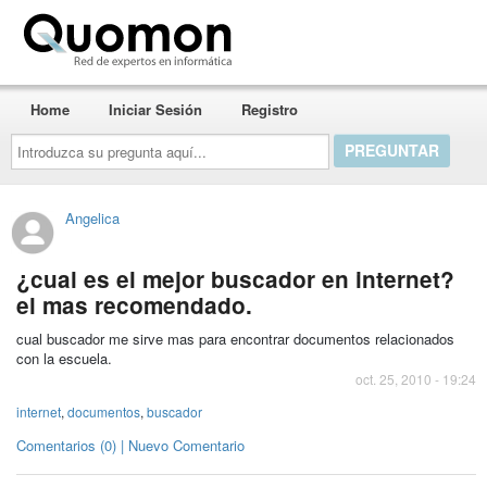
Quomon.es
Home
Iniciar Sesión
Registro
Introduzca
su
pregunta
aquí...
Angelica
¿cual es el mejor buscador en internet?
el mas recomendado.
cual buscador me sirve mas para encontrar documentos relacionados
con la escuela.
oct. 25, 2010 - 19:24
internet
,
documentos
,
buscador
Comentarios (0) | Nuevo Comentario