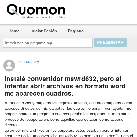
Quomon.es
Home
Iniciar Sesión
Registro
Introduzca
su
pregunta
aquí...
ricardomery
instalé convertidor mswrd632, pero al
intentar abrir archivos en formato word
me aparecen cuadros.
A mis archivos y carpetas les ingresó un virus, que creó carpetas como
accesos directos de mis carpetas, las cuales no abrian, con ayuda, me
proporcionaron un programa que recuperaba las carpetas, al terminar el
proceso de recuperación, borré aquellas que estaban como acceso
directo.
quice ver mis archivos en las carpetas, estos estaban pero al intentar
abrir, me pedia un convertidos mswrd632, lo hice, ya no lo pedía, pero el