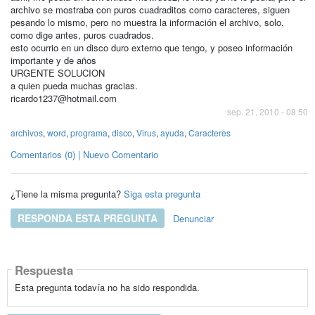
archivo se mostraba con puros cuadraditos como caracteres, siguen
pesando lo mismo, pero no muestra la información el archivo, solo,
como dige antes, puros cuadrados.
esto ocurrio en un disco duro externo que tengo, y poseo información
importante y de años
URGENTE SOLUCION
a quien pueda muchas gracias.
ricardo1237@hotmail.com
sep. 21, 2010 - 08:50
archivos
,
word
,
programa
,
disco
,
Virus
,
ayuda
,
Caracteres
Comentarios (0) | Nuevo Comentario
¿Tiene la misma pregunta?
Siga esta pregunta
RESPONDA ESTA PREGUNTA
Denunciar
Respuesta
Esta pregunta todavía no ha sido respondida.