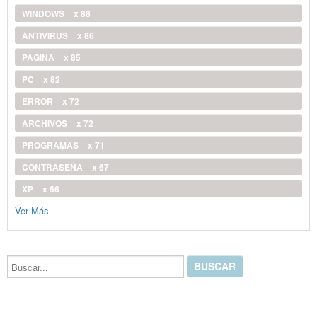
WINDOWS
x 88
ANTIVIRUS
x 86
PAGINA
x 85
PC
x 82
ERROR
x 72
ARCHIVOS
x 72
PROGRAMAS
x 71
CONTRASEÑA
x 67
XP
x 66
Ver Más
Buscar...