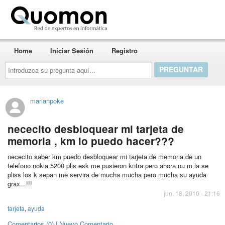
Quomon.es
Home
Iniciar Sesión
Registro
Introduzca
su
pregunta
aquí...
marianpoke
nececito desbloquear mi tarjeta de
memoria , km lo puedo hacer???
nececito saber km puedo desbloquear mi tarjeta de memoria de un
telefono nokia 5200 plis esk me pusieron kntra pero ahora nu m la se
pliss los k sepan me servira de mucha mucha pero mucha su ayuda
grax...!!!
jun. 18, 2010 - 21:16
tarjeta
,
ayuda
Comentarios (0) | Nuevo Comentario