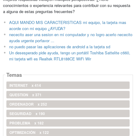
conocimientos o experiencia relevantes para contribuir con su respuesta
a alguna de estas preguntas frecuentes?
AQUI MANDO MIS CARACTERISTICAS mi equipo, la tarjeta mas
acorde con mi equipo ¿AYUDA?
nececito aser una sesion en mi computador y no logro acerlo nececito
ayuda urgente porfavor ...
no puedo pasar las aplicaciones de android a la tarjeta sd
Un desesperado pide ayuda, tengo un portátil Toshiba Sattelite c660,
mi tarjeta wifi es Realtek RTL8188CE WiFi Wir
Temas
INTERNET
x 414
QUESTION
x 371
ORDENADOR
x 252
SEGURIDAD
x 190
PROBLEMA
x 182
OPTIMIZACIÓN
x 122