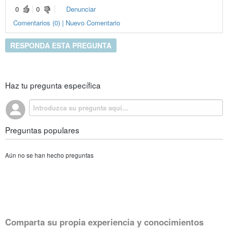
0
0
Denunciar
Comentarios (0) | Nuevo Comentario
RESPONDA ESTA PREGUNTA
Haz tu pregunta específica
Preguntas populares
Aún no se han hecho preguntas
Comparta su propia experiencia y conocimientos