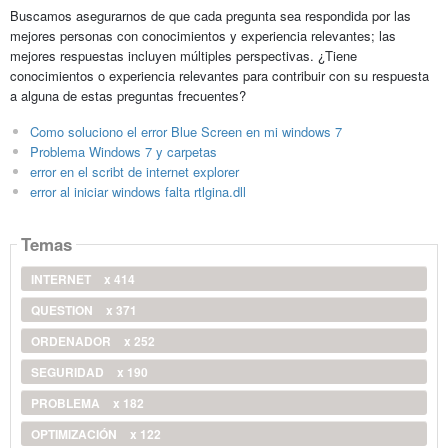
Buscamos asegurarnos de que cada pregunta sea respondida por las
mejores personas con conocimientos y experiencia relevantes; las
mejores respuestas incluyen múltiples perspectivas. ¿Tiene
conocimientos o experiencia relevantes para contribuir con su respuesta
a alguna de estas preguntas frecuentes?
Como soluciono el error Blue Screen en mi windows 7
Problema Windows 7 y carpetas
error en el scribt de internet explorer
error al iniciar windows falta rtlgina.dll
Temas
INTERNET
x 414
QUESTION
x 371
ORDENADOR
x 252
SEGURIDAD
x 190
PROBLEMA
x 182
OPTIMIZACIÓN
x 122