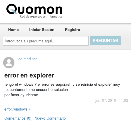
Quomon.es
Home
Iniciar Sesión
Registro
Introduzca
su
pregunta
aquí...
joelmedinar
error en explorer
tengo el windows 7 el error es aapcrash y se reinicia el explorer muy
fecuentemente no encuentro solucion
por favor ayudenme
jun. 07, 2010 - 11:02
error
,
windows 7
Comentarios (0) | Nuevo Comentario