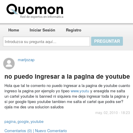
Quomon.es
Home
Iniciar Sesión
Registro
Introduzca
su
pregunta
aquí...
marijozap
no puedo ingresar a la pagina de youtube
Hola que tal te comento no puedo ingresar a la pagina de youtube cuanto
ingreso la pagina por ejemplo yo tipeo
www.youtu
y ensegida me salta
un cartel youtube is banned ni siquiera me deja ingresar toda la pagina y
si por google tipeo youtube tambien me salta el cartel que podra ser?
ojala me des una solucion saludos
may. 02, 2010 - 18:23
pagina
,
google
,
youtube
Comentarios (0) | Nuevo Comentario