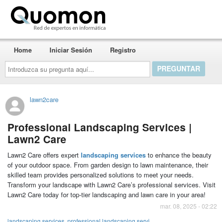
Quomon.es
Home
Iniciar Sesión
Registro
Introduzca
su
pregunta
aquí...
lawn2care
Professional Landscaping Services |
Lawn2 Care
Lawn2 Care offers expert
landscaping services
to enhance the beauty
of your outdoor space. From garden design to lawn maintenance, their
skilled team provides personalized solutions to meet your needs.
Transform your landscape with Lawn2 Care’s professional services. Visit
Lawn2 Care today for top-tier landscaping and lawn care in your area!
mar. 08, 2025 - 02:22
landscaping services
,
professional landscaping servi