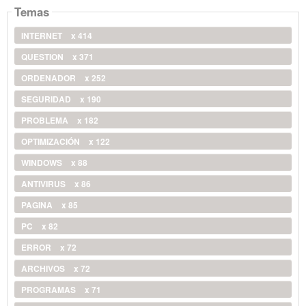
Temas
INTERNET
x 414
QUESTION
x 371
ORDENADOR
x 252
SEGURIDAD
x 190
PROBLEMA
x 182
OPTIMIZACIÓN
x 122
WINDOWS
x 88
ANTIVIRUS
x 86
PAGINA
x 85
PC
x 82
ERROR
x 72
ARCHIVOS
x 72
PROGRAMAS
x 71