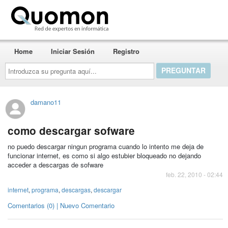
Quomon.es
Home
Iniciar Sesión
Registro
Introduzca
su
pregunta
aquí...
damano11
como descargar sofware
no puedo descargar ningun programa cuando lo intento me deja de
funcionar internet, es como si algo estubier bloqueado no dejando
acceder a descargas de sofware
feb. 22, 2010 - 02:44
internet
,
programa
,
descargas
,
descargar
Comentarios (0) | Nuevo Comentario