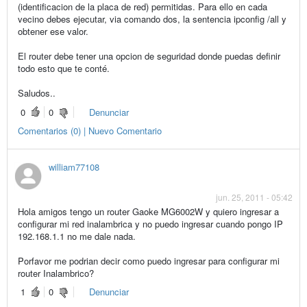
(identificacion de la placa de red) permitidas. Para ello en cada
vecino debes ejecutar, via comando dos, la sentencia ipconfig /all y
obtener ese valor.
El router debe tener una opcion de seguridad donde puedas definir
todo esto que te conté.
Saludos..
0
0
Denunciar
Comentarios (0) | Nuevo Comentario
william77108
jun. 25, 2011 - 05:42
Hola amigos tengo un router Gaoke MG6002W y quiero ingresar a
configurar mi red inalambrica y no puedo ingresar cuando pongo IP
192.168.1.1 no me dale nada.
Porfavor me podrian decir como puedo ingresar para configurar mi
router Inalambrico?
1
0
Denunciar