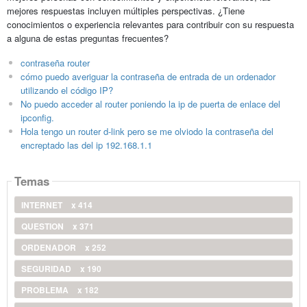
mejores respuestas incluyen múltiples perspectivas. ¿Tiene
conocimientos o experiencia relevantes para contribuir con su respuesta
a alguna de estas preguntas frecuentes?
contraseña router
cómo puedo averiguar la contraseña de entrada de un ordenador
utilizando el código IP?
No puedo acceder al router poniendo la ip de puerta de enlace del
ipconfig.
Hola tengo un router d-link pero se me olviodo la contraseña del
encreptado las del ip 192.168.1.1
Temas
INTERNET
x 414
QUESTION
x 371
ORDENADOR
x 252
SEGURIDAD
x 190
PROBLEMA
x 182