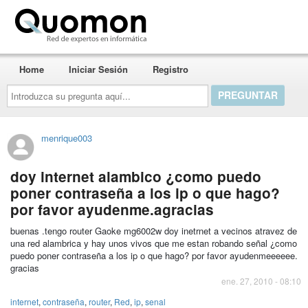
Quomon.es
Home
Iniciar Sesión
Registro
Introduzca
su
pregunta
aquí...
menrique003
doy internet alambico ¿como puedo
poner contraseña a los ip o que hago?
por favor ayudenme.agracias
buenas .tengo router Gaoke mg6002w doy inetrnet a vecinos atravez de
una red alambrica y hay unos vivos que me estan robando señal ¿como
puedo poner contraseña a los ip o que hago? por favor ayudenmeeeeee.
gracias
ene. 27, 2010 - 08:10
internet
,
contraseña
,
router
,
Red
,
ip
,
senal