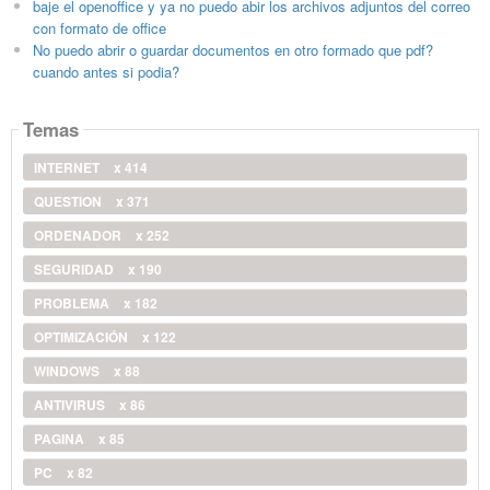
baje el openoffice y ya no puedo abir los archivos adjuntos del correo
con formato de office
No puedo abrir o guardar documentos en otro formado que pdf?
cuando antes si podia?
Temas
INTERNET
x 414
QUESTION
x 371
ORDENADOR
x 252
SEGURIDAD
x 190
PROBLEMA
x 182
OPTIMIZACIÓN
x 122
WINDOWS
x 88
ANTIVIRUS
x 86
PAGINA
x 85
PC
x 82