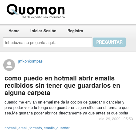
Quomon.es
Home
Iniciar Sesión
Registro
Introduzca
su
pregunta
aquí...
jmkonkompas
como puedo en hotmail abrir emails
recibidos sin tener que guardarlos en
alguna carpeta
cuando me envian un email me da la opcion de guardar o cancelar y
para poder verlo lo tengo que guardar en algun sitio sea el formato que
sea.Me gustaria poder abrirlos directamente ya que antes si que podia
dic. 29, 2009 - 05:53
hotmail
,
email
,
formato
,
emails
,
guardar