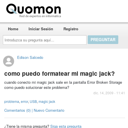
Quomon.es
Home
Iniciar Sesión
Registro
Introduzca
su
pregunta
aquí...
Edison Salcedo
como puedo formatear mi magic jack?
cuando conecto mi magic jack sale en la pantalla Error Broken Storage
como puedo solucionar este problema?
dic. 14, 2009 - 11:41
problema
,
error
,
USB
,
magic jack
Comentarios (0) | Nuevo Comentario
¿Tiene la misma pregunta?
Siga esta pregunta