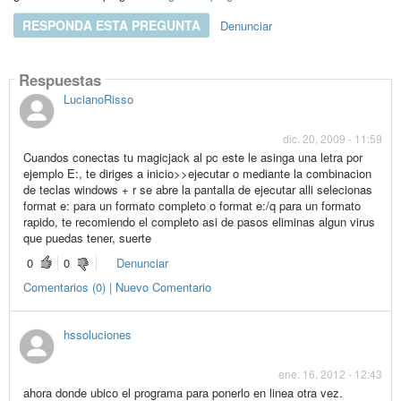
RESPONDA ESTA PREGUNTA
Denunciar
Respuestas
LucianoRisso
dic. 20, 2009 - 11:59
Cuandos conectas tu magicjack al pc este le asinga una letra por
ejemplo E:, te diriges a inicio>>ejecutar o mediante la combinacion
de teclas windows + r se abre la pantalla de ejecutar alli selecionas
format e: para un formato completo o format e:/q para un formato
rapido, te recomiendo el completo asi de pasos eliminas algun virus
que puedas tener, suerte
0
0
Denunciar
Comentarios (0) | Nuevo Comentario
hssoluciones
ene. 16, 2012 - 12:43
ahora donde ubico el programa para ponerlo en linea otra vez.