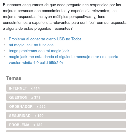
Buscamos asegurarnos de que cada pregunta sea respondida por las
mejores personas con conocimientos y experiencia relevantes; las
mejores respuestas incluyen múltiples perspectivas. ¿Tiene
conocimientos o experiencia relevantes para contribuir con su respuesta
a alguna de estas preguntas frecuentes?
Problema al conectar cierto USB no Todos
mi magic jack no funciona
tengo problemas con mi magic jack
magic jack me esta dando el siguiente mensaje error no soporta
version win9x 4.0 build 950(2.0)
Temas
INTERNET
x 414
QUESTION
x 371
ORDENADOR
x 252
SEGURIDAD
x 190
PROBLEMA
x 182