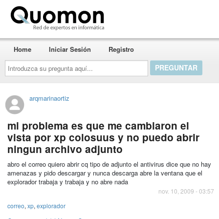
Quomon.es
Home
Iniciar Sesión
Registro
Introduzca
su
pregunta
aquí...
arqmarinaortiz
mi problema es que me cambiaron el
vista por xp colosuus y no puedo abrir
ningun archivo adjunto
abro el correo quiero abrir cq tipo de adjunto el antivirus dice que no hay
amenazas y pido descargar y nunca descarga abre la ventana que el
explorador trabaja y trabaja y no abre nada
nov. 10, 2009 - 03:57
correo
,
xp
,
explorador