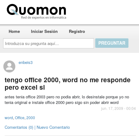
Quomon.es
Home
Iniciar Sesión
Registro
Introduzca
su
pregunta
aquí...
enbeis3
tengo office 2000, word no me responde
pero excel si
antes tenia office 2003 pero no podia abrir, lo desinstale porque yo no
tenia original e instale office 2000 pero sigo sin poder abrir word
jun. 17, 2009 - 00:04
word
,
Office
,
2000
Comentarios (0) | Nuevo Comentario