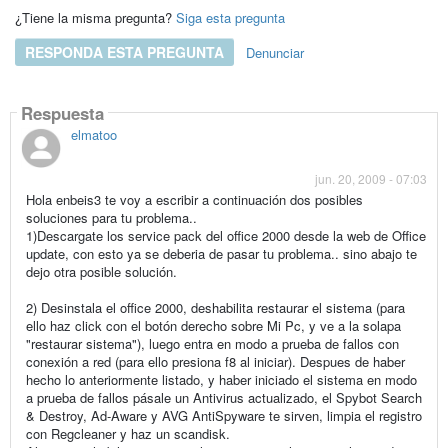
¿Tiene la misma pregunta?
Siga esta pregunta
RESPONDA ESTA PREGUNTA
Denunciar
Respuesta
elmatoo
jun. 20, 2009 - 07:03
Hola enbeis3 te voy a escribir a continuación dos posibles
soluciones para tu problema..
1)Descargate los service pack del office 2000 desde la web de Office
update, con esto ya se deberia de pasar tu problema.. sino abajo te
dejo otra posible solución.
2) Desinstala el office 2000, deshabilita restaurar el sistema (para
ello haz click con el botón derecho sobre Mi Pc, y ve a la solapa
"restaurar sistema"), luego entra en modo a prueba de fallos con
conexión a red (para ello presiona f8 al iniciar). Despues de haber
hecho lo anteriormente listado, y haber iniciado el sistema en modo
a prueba de fallos pásale un Antivirus actualizado, el Spybot Search
& Destroy, Ad-Aware y AVG AntiSpyware te sirven, limpia el registro
con Regcleaner y haz un scandisk.