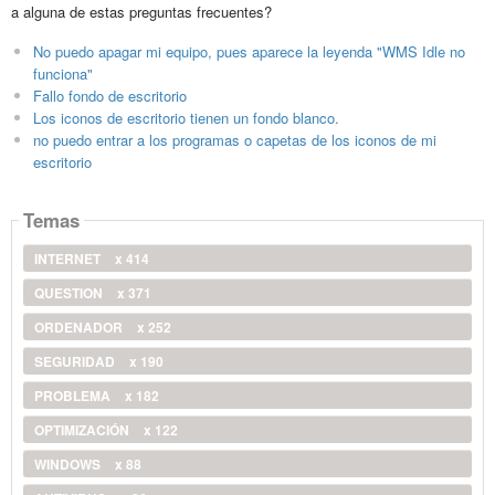
a alguna de estas preguntas frecuentes?
No puedo apagar mi equipo, pues aparece la leyenda "WMS Idle no
funciona"
Fallo fondo de escritorio
Los iconos de escritorio tienen un fondo blanco.
no puedo entrar a los programas o capetas de los iconos de mi
escritorio
Temas
INTERNET
x 414
QUESTION
x 371
ORDENADOR
x 252
SEGURIDAD
x 190
PROBLEMA
x 182
OPTIMIZACIÓN
x 122
WINDOWS
x 88