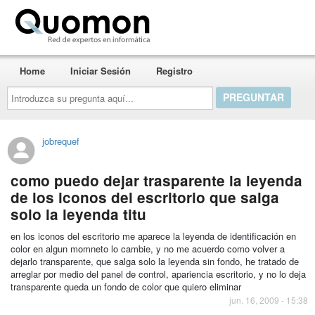
Quomon.es
Home
Iniciar Sesión
Registro
Introduzca
su
pregunta
aquí...
jobrequef
como puedo dejar trasparente la leyenda
de los iconos del escritorio que salga
solo la leyenda titu
en los iconos del escritorio me aparece la leyenda de identificación en
color en algun momneto lo cambie, y no me acuerdo como volver a
dejarlo transparente, que salga solo la leyenda sin fondo, he tratado de
arreglar por medio del panel de control, apariencia escritorio, y no lo deja
transparente queda un fondo de color que quiero eliminar
jun. 16, 2009 - 15:38