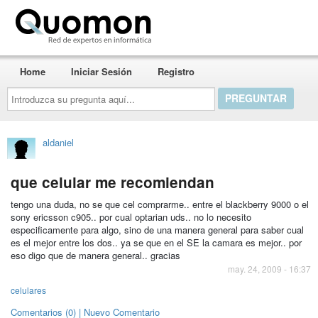
Quomon.es
Home
Iniciar Sesión
Registro
Introduzca
su
pregunta
aquí...
aldaniel
que celular me recomiendan
tengo una duda, no se que cel comprarme.. entre el blackberry 9000 o el
sony ericsson c905.. por cual optarian uds.. no lo necesito
especificamente para algo, sino de una manera general para saber cual
es el mejor entre los dos.. ya se que en el SE la camara es mejor.. por
eso digo que de manera general.. gracias
may. 24, 2009 - 16:37
celulares
Comentarios (0) | Nuevo Comentario