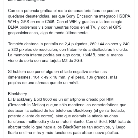
Con esa potencia gráfica el resto de características no podían
quedarse desatendidas, así que Sony Ericsson ha integrado HSDPA,
WiFi y GPS en este C905. Con el WiFi y gracias a la tecnología
DLNA podremos visionar nuestras fotos en el TV, y con el GPS
geoposicionarlas, algo de moda últimamente.
También destaca la pantalla de 2,4 pulgadas, 262.144 colores y 240
x 320 píxeles de resolución, con tratamiento antiralladuras incluido.
La memoria interna podría ser algo corta, 160MB, pero al menos
viene de serie con una tarjeta M2 de 2GB.
Si hubiera que poner algo en el lado negativo serían las
dimensiones, 104 x 49 x 18 mm, y el peso, 136 gramos, más
propias de una cámara que de un móvil.
Blackberry
El BlackBerry Bold 9000 es un smartphone creado por RIM
(Research in Motion) que,no sólo mantiene las características que
destacan la calidad de los teléfonos Blackberry (el genial teclado,
potente cliente de correo), sino que además le añade muchas
funciones multimedia y de entretenimiento. Con el Bold, RIM trata de
abarcar todo lo que hace a los BlackBerries tan adictivos, y luego
tirarle encima más y más funciones para atraer nuevo público.