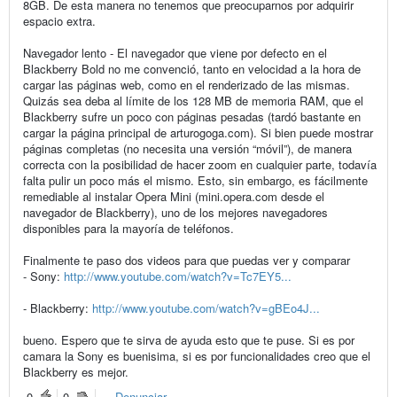
8GB. De esta manera no tenemos que preocuparnos por adquirir
espacio extra.
Navegador lento - El navegador que viene por defecto en el
Blackberry Bold no me convenció, tanto en velocidad a la hora de
cargar las páginas web, como en el renderizado de las mismas.
Quizás sea deba al límite de los 128 MB de memoria RAM, que el
Blackberry sufre un poco con páginas pesadas (tardó bastante en
cargar la página principal de arturogoga.com). Si bien puede mostrar
páginas completas (no necesita una versión “móvil”), de manera
correcta con la posibilidad de hacer zoom en cualquier parte, todavía
falta pulir un poco más el mismo. Esto, sin embargo, es fácilmente
remediable al instalar Opera Mini (mini.opera.com desde el
navegador de Blackberry), uno de los mejores navegadores
disponibles para la mayoría de teléfonos.
Finalmente te paso dos videos para que puedas ver y comparar
- Sony:
http://www.youtube.com/watch?v=Tc7EY5...
- Blackberry:
http://www.youtube.com/watch?v=gBEo4J...
bueno. Espero que te sirva de ayuda esto que te puse. Si es por
camara la Sony es buenisima, si es por funcionalidades creo que el
Blackberry es mejor.
0
0
Denunciar