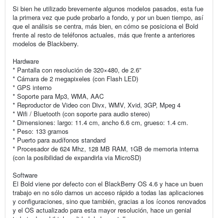
Si bien he utilizado brevemente algunos modelos pasados, esta fue
la primera vez que pude probarlo a fondo, y por un buen tiempo, así
que el análisis se centra, más bien, en cómo se posiciona el Bold
frente al resto de teléfonos actuales, más que frente a anteriores
modelos de Blackberry.
Hardware
* Pantalla con resolución de 320×480, de 2.6”
* Cámara de 2 megapixeles (con Flash LED)
* GPS interno
* Soporte para Mp3, WMA, AAC
* Reproductor de Video con Divx, WMV, Xvid, 3GP, Mpeg 4
* Wifi / Bluetooth (con soporte para audio stereo)
* Dimensiones: largo: 11.4 cm, ancho 6.6 cm, grueso: 1.4 cm.
* Peso: 133 gramos
* Puerto para audífonos standard
* Procesador de 624 Mhz, 128 MB RAM, 1GB de memoria interna
(con la posibilidad de expandirla via MicroSD)
Software
El Bold viene por defecto con el BlackBerry OS 4.6 y hace un buen
trabajo en no sólo darnos un acceso rápido a todas las aplicaciones
y configuraciones, sino que también, gracias a los íconos renovados
y el OS actualizado para esta mayor resolución, hace un genial