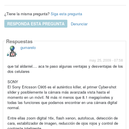
¿Tiene la misma pregunta?
Siga esta pregunta
RESPONDA ESTA PREGUNTA
Denunciar
Respuestas
gumarelo
may. 25, 2009 - 07:58
que tal aldaniel.... aca te paso algunas ventajas y desventajas de los
dos celulares
SONY
El Sony Ericsson C905 es el auténtico killer, el primer Cyber-shot
slider y posiblemente la cámara más avanzada vista hasta el
momento en un móvil. Ni más ni menos que 8.1 megapíxeles y
todas las funciones que podamos encontrar en una cámara digital
normal.
Entre ellas zoom digital 16x, flash xenon, autofocus, detección de
cara, estabilizador de imagen, reducción de ojos rojos y control de
contraste inteligente.