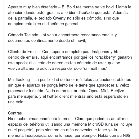
Aparato muy bien diseñado – El Bold realmente se ve bold. Llama la
atención donde esté, gracias a lo bien diseñado que está. Además
de la pantalla, el teclado Qwerty no sólo es cómodo, sino que
complementa bien el diseño en general
Cómodo Teclado – si van a encontrarse redactando emails y
documentos continuamente desde el móvil,
Cliente de Email – Con soporte completo para imágenes y html
dentro de emails, aquí encontramos por qué los “crackberry” ganaron
ese apodo: el cliente de correo es tan cómodo de usar, que se
vuelve altamente adictivo responder solo “un mail más”
Multitasking – La posibilidad de tener múltiples aplicaciones abiertas
sin que el aparato se ponga lento se le tiene que agradecer al veloz
procesador incluído. Nada como saltar entre Opera Mini, Beejive
para mensajería, y el twitter client mientras uno está esperando en
una cola.
Contras
No mucho almacenamiento interno – Claro que podemos ampliar el
espacio del teléfono utilizando una memoria MicroSD (una se incluye
en el paquete), pero siempre es más conveniente tener ya la
memoria incorporada, como lo hace, por ejemplo, Nokia con su N95