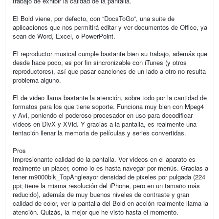
trabajo de exhibir la calidad de la pantalla.
El Bold viene, por defecto, con “DocsToGo”, una suite de
aplicaciones que nos permitirá editar y ver documentos de Office, ya
sean de Word, Excel, o PowerPoint.
El reproductor musical cumple bastante bien su trabajo, además que
desde hace poco, es por fin sincronizable con iTunes (y otros
reproductores), así que pasar canciones de un lado a otro no resulta
problema alguno.
El de video llama bastante la atención, sobre todo por la cantidad de
formatos para los que tiene soporte. Funciona muy bien con Mpeg4
y Avi, poniendo el poderoso procesador en uso para decodificar
videos en DivX y XVid. Y gracias a la pantalla, es realmente una
tentación llenar la memoria de películas y series convertidas.
Pros
Impresionante calidad de la pantalla. Ver videos en el aparato es
realmente un placer, como lo es hasta navegar por menús. Gracias a
tener m9000blk_TopAngleayor densidad de pixeles por pulgada (224
ppi; tiene la misma resolución del iPhone, pero en un tamaño más
reducido), además de muy buenos niveles de contraste y gran
calidad de color, ver la pantalla del Bold en acción realmente llama la
atención. Quizás, la mejor que he visto hasta el momento.