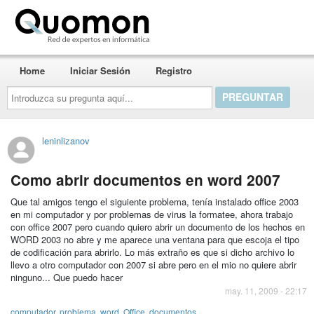
Quomon.es
Home
Iniciar Sesión
Registro
Introduzca
su
pregunta
aquí...
leninlizanov
Como abrir documentos en word 2007
Que tal amigos tengo el siguiente problema, tenía instalado office 2003
en mi computador y por problemas de virus la formatee, ahora trabajo
con office 2007 pero cuando quiero abrir un documento de los hechos en
WORD 2003 no abre y me aparece una ventana para que escoja el tipo
de codificación para abrirlo. Lo más extraño es que si dicho archivo lo
llevo a otro computador con 2007 si abre pero en el mio no quiere abrir
ninguno... Que puedo hacer
may. 11, 2009 - 22:17
computador
,
problema
,
word
,
Office
,
documentos