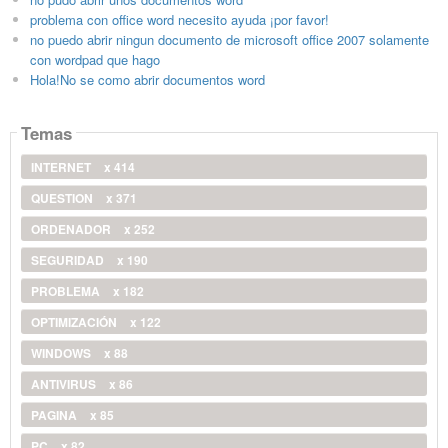
problema con office word necesito ayuda ¡por favor!
no puedo abrir ningun documento de microsoft office 2007 solamente
con wordpad que hago
Hola!No se como abrir documentos word
Temas
INTERNET
x 414
QUESTION
x 371
ORDENADOR
x 252
SEGURIDAD
x 190
PROBLEMA
x 182
OPTIMIZACIÓN
x 122
WINDOWS
x 88
ANTIVIRUS
x 86
PAGINA
x 85
PC
x 82