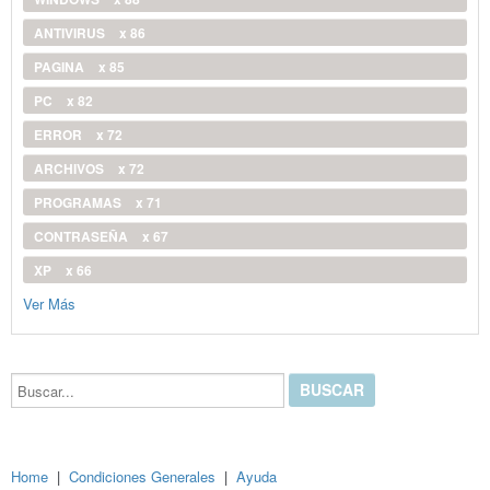
ANTIVIRUS
x 86
PAGINA
x 85
PC
x 82
ERROR
x 72
ARCHIVOS
x 72
PROGRAMAS
x 71
CONTRASEÑA
x 67
XP
x 66
Ver Más
Buscar...
Home
|
Condiciones Generales
|
Ayuda