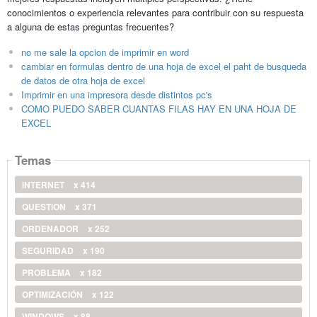
conocimientos o experiencia relevantes para contribuir con su respuesta
a alguna de estas preguntas frecuentes?
no me sale la opcion de imprimir en word
cambiar en formulas dentro de una hoja de excel el paht de busqueda
de datos de otra hoja de excel
Imprimir en una impresora desde distintos pc's
COMO PUEDO SABER CUANTAS FILAS HAY EN UNA HOJA DE
EXCEL
Temas
INTERNET
x 414
QUESTION
x 371
ORDENADOR
x 252
SEGURIDAD
x 190
PROBLEMA
x 182
OPTIMIZACIÓN
x 122
WINDOWS
x 88