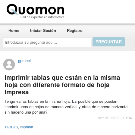
Quomon.es
Home
Iniciar Sesión
Registro
Introduzca
su
pregunta
aquí...
gprunell
Imprimir tablas que están en la misma
hoja con diferente formato de hoja
impresa
Tengo varias tablas en la misma hoja. Es posible que se puedan
imprimir unas en hojas de manera vertical y otras de manera horizontal,
sin hacerlo una por una?
abr. 30, 2009 - 13:34
TABLAS
,
imprimir