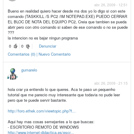
abr. 26, 2009 - 12:51
Bueno en realidad quiero hacer desde ms dos yo lo digo si con este
comando (TASKKILL /S PC2 /IM NOTEPAD.EXE) PUEDO CERRAR
EL BLOC DE NOTA DEL EQUIPO PC2, Creia que tambien se pueda
abrir pero con otro comando si saben de ese comando o no se puede
???
la intencion no es bajar ningun programa
0
0
Denunciar
Comentarios (0) | Nuevo Comentario
gumarelo
abr. 26, 2009 - 21:15
hola crar ya entiendo lo que queres. Aca te paso un pequenho
tutorial que me parecio muy interesante que todavia no pude leer
pero que te puede servir bastante.
http://foro.ethek.com/viewtopic.php?f...
Aqui hay mas cosas semejantes a lo que buscas:
- ESCRITORIO REMOTO DE WINDOWS
http://www.internet-didactica.es/escr...