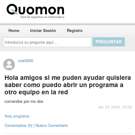
Quomon.es
Home
Iniciar Sesión
Registro
Introduzca
su
pregunta
aquí...
crar2000
Hola amigos si me puden ayudar quisiera
saber como puedo abrir un programa a
otro equipo en la red
comandos por ms dos
abr. 23, 2009 - 20:36
Red
,
programa
Comentarios (0) | Nuevo Comentario