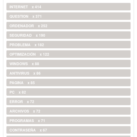
INTERNET
x 414
QUESTION
x 371
ORDENADOR
x 252
SEGURIDAD
x 190
PROBLEMA
x 182
OPTIMIZACIÓN
x 122
WINDOWS
x 88
ANTIVIRUS
x 86
PAGINA
x 85
PC
x 82
ERROR
x 72
ARCHIVOS
x 72
PROGRAMAS
x 71
CONTRASEÑA
x 67