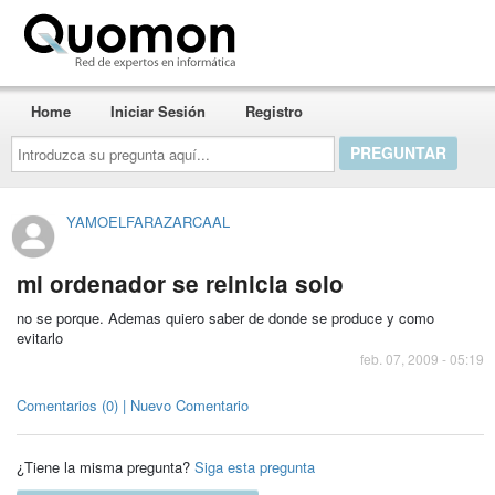
Quomon.es
Home
Iniciar Sesión
Registro
Introduzca
su
pregunta
aquí...
YAMOELFARAZARCAAL
mi ordenador se reinicia solo
no se porque. Ademas quiero saber de donde se produce y como
evitarlo
feb. 07, 2009 - 05:19
Comentarios (0) | Nuevo Comentario
¿Tiene la misma pregunta?
Siga esta pregunta