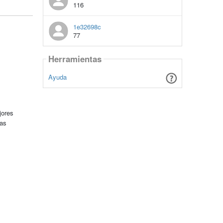
116
1e32698c
77
Herramientas
Ayuda
jores
tas