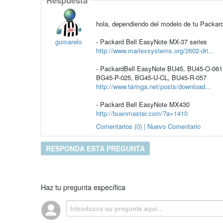
hola, dependiendo del modelo de tu Packard 
gumarelo
- Packard Bell EasyNote MX-37 series
http://www.marlexsystems.org/2602-dri...
- PackardBell EasyNote BU45, BU45-O-061
BG45-P-025, BG45-U-CL, BU45-R-057
http://www.taringa.net/posts/download...
- Packard Bell EasyNote MX430
http://buenmaster.com/?a=1410
Comentarios (0) | Nuevo Comentario
RESPONDA ESTA PREGUNTA
Haz tu pregunta específica