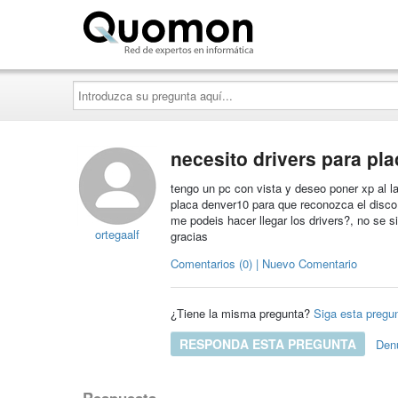
Quomon.es
Introduzca
su
pregunta
aquí...
necesito drivers para pl
tengo un pc con vista y deseo poner xp al la
placa denver10 para que reconozca el disco
me podeis hacer llegar los drivers?, no se s
ortegaalf
gracias
Comentarios (0) | Nuevo Comentario
¿Tiene la misma pregunta?
Siga esta pregu
RESPONDA ESTA PREGUNTA
Den
Respuesta