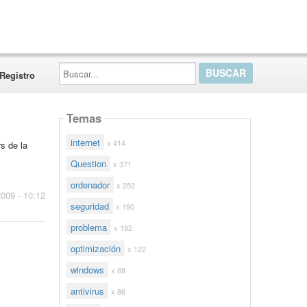
Buscar...
Registro
Temas
internet
x 414
s de la
Question
x 371
ordenador
x 252
2009 - 10:12
seguridad
x 190
problema
x 182
optimización
x 122
windows
x 88
antivirus
x 86