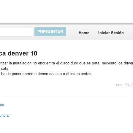
Home
Iniciar Sesión
aca denver 10
nzar la instalacion no encuentra el disco duro que es sata. necesito los driver
 sata.
i he de poner correo o tienen acceso a el los expertos.
ene. 20, 
nta
unciar