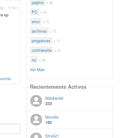
pagina
x 85
09 - 11:51
PC
x 82
ra xp
error
x 72
archivos
x 72
programas
x 71
contraseña
x 67
xp
x 66
Ver Más
unciar
Recientemente Activos
Milidian09
233
Novolla
183
Struk21