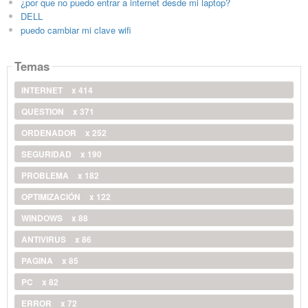
¿por que no puedo entrar a internet desde mi laptop?
DELL
puedo cambiar mi clave wifi
Temas
INTERNET
x 414
QUESTION
x 371
ORDENADOR
x 252
SEGURIDAD
x 190
PROBLEMA
x 182
OPTIMIZACIÓN
x 122
WINDOWS
x 88
ANTIVIRUS
x 86
PAGINA
x 85
PC
x 82
ERROR
x 72