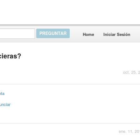
Home
Iniciar Sesión
cieras?
oct. 25, 
nta
unciar
ene. 11, 20