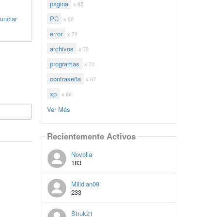
pagina
x 85
unciar
PC
x 82
error
x 72
archivos
x 72
programas
x 71
contraseña
x 67
xp
x 66
Ver Más
Recientemente Activos
Novolla
183
Milidian09
233
Struk21