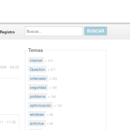
Buscar...
Registro
Temas
internet
x 414
2008 - 09:23
Question
x 371
ordenador
x 252
seguridad
x 190
problema
x 182
optimización
x 122
windows
x 88
11 - 11:32
antivirus
x 86