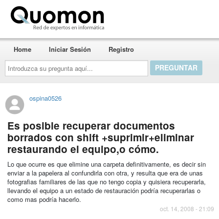
Quomon.es
Home
Iniciar Sesión
Registro
Introduzca
su
pregunta
aquí...
ospina0526
Es posible recuperar documentos
borrados con shift +suprimir+eliminar
restaurando el equipo,o cómo.
Lo que ocurre es que elimine una carpeta definitivamente, es decir sin
enviar a la papelera al confundirla con otra, y resulta que era de unas
fotografias familiares de las que no tengo copia y quisiera recuperarla,
llevando el equipo a un estado de restauración podría recuperarlas o
como mas podría hacerlo.
oct. 14, 2008 - 21:09