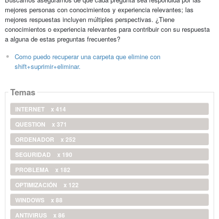
mejores personas con conocimientos y experiencia relevantes; las
mejores respuestas incluyen múltiples perspectivas. ¿Tiene
conocimientos o experiencia relevantes para contribuir con su respuesta
a alguna de estas preguntas frecuentes?
Como puedo recuperar una carpeta que elimine con
shift+suprimir+eliminar.
Temas
INTERNET
x 414
QUESTION
x 371
ORDENADOR
x 252
SEGURIDAD
x 190
PROBLEMA
x 182
OPTIMIZACIÓN
x 122
WINDOWS
x 88
ANTIVIRUS
x 86