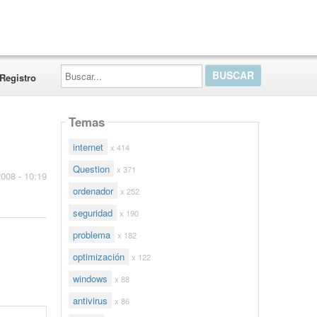
Buscar...
Registro
Temas
internet
x 414
Question
x 371
2008 - 10:19
ordenador
x 252
seguridad
x 190
problema
x 182
optimización
x 122
windows
x 88
antivirus
x 86