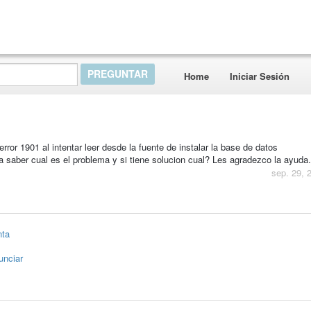
Home
Iniciar Sesión
rror 1901 al intentar leer desde la fuente de instalar la base de datos
a saber cual es el problema y si tiene solucion cual? Les agradezco la ayuda.
sep. 29, 
nta
unciar