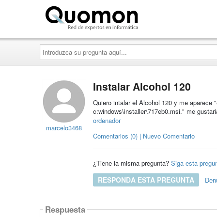
Quomon.es
Introduzca
su
pregunta
aquí...
Instalar Alcohol 120
Quiero intalar el Alcohol 120 y me aparece "e
c:windows\installer\717eb0.msi." me gustari
ordenador
marcelo3468
Comentarios (0) | Nuevo Comentario
¿Tiene la misma pregunta?
Siga esta pregu
RESPONDA ESTA PREGUNTA
Den
Respuesta