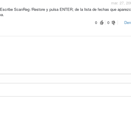
mar. 27, 20
 Escribe ScanReg /Restore y pulsa ENTER; de la lista de fechas que aparezc
ma.
0
0
Den