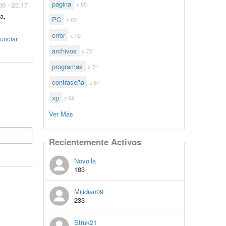
pagina
09 - 23:17
x 85
a,
PC
x 82
error
x 72
unciar
archivos
x 72
programas
x 71
contraseña
x 67
xp
x 66
Ver Más
Recientemente Activos
Novolla
183
Milidian09
233
Struk21