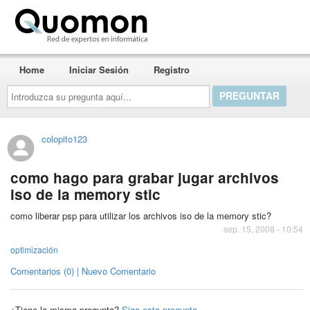
Quomon.es
Home
Iniciar Sesión
Registro
Introduzca
su
pregunta
aquí...
colopito123
como hago para grabar jugar archivos
iso de la memory stic
como liberar psp para utilizar los archivos iso de la memory stic?
sep. 15, 2008 - 10:54
optimización
Comentarios (0) | Nuevo Comentario
¿Tiene la misma pregunta?
Siga esta pregunta