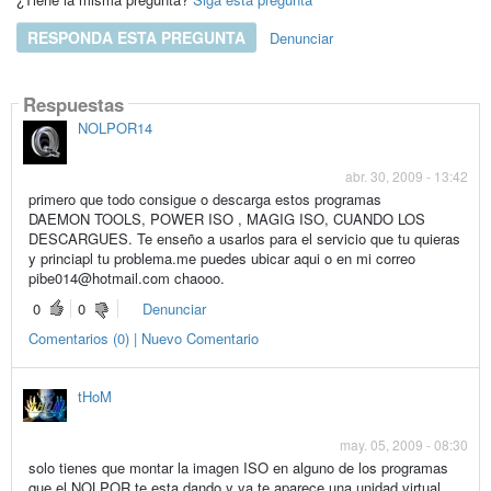
RESPONDA ESTA PREGUNTA
Denunciar
Respuestas
NOLPOR14
abr. 30, 2009 - 13:42
primero que todo consigue o descarga estos programas
DAEMON TOOLS, POWER ISO , MAGIG ISO, CUANDO LOS
DESCARGUES. Te enseño a usarlos para el servicio que tu quieras
y princiapl tu problema.me puedes ubicar aqui o en mi correo
pibe014@hotmail.com chaooo.
0
0
Denunciar
Comentarios (0) | Nuevo Comentario
tHoM
may. 05, 2009 - 08:30
solo tienes que montar la imagen ISO en alguno de los programas
que el NOLPOR te esta dando y ya te aparece una unidad virtual