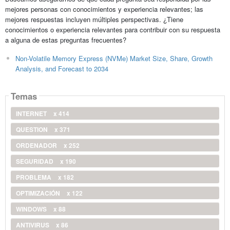
mejores personas con conocimientos y experiencia relevantes; las
mejores respuestas incluyen múltiples perspectivas. ¿Tiene
conocimientos o experiencia relevantes para contribuir con su respuesta
a alguna de estas preguntas frecuentes?
Non-Volatile Memory Express (NVMe) Market Size, Share, Growth
Analysis, and Forecast to 2034
Temas
INTERNET
x 414
QUESTION
x 371
ORDENADOR
x 252
SEGURIDAD
x 190
PROBLEMA
x 182
OPTIMIZACIÓN
x 122
WINDOWS
x 88
ANTIVIRUS
x 86