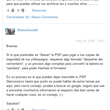
para que puedas utilizar tus archivos iso y muchos otros...........
0
0
Denunciar
Comentarios (0) | Nuevo Comentario
MaeseGandalf
may. 05, 2009 - 16:07
Buenas.
Si lo que pretendes es "liberar" la PSP para jugar a tus copias de
seguridad de tus videojuegos, requieres algo llamado "despertar del
cementerio", y un proceso algo complejo para convertir la bateria en
"pandora", para poder flashear el firmware.
Es un proceso en el que puedes dejar inservible tu PSP.
Desconozco hasta que punto se puede hablar de estos temas por
aqui, pero como consejo, prueba a buscar en google, seguro que vas
a encontrar muchisima informacion al respecto (lee bien antes de
hacer cualquier cosa, es un consejo ;) ).
Saludos!!
0
0
Denunciar