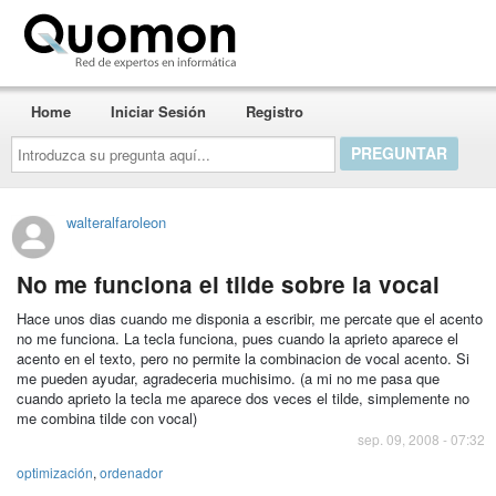
Quomon.es
Home
Iniciar Sesión
Registro
Introduzca
su
pregunta
aquí...
walteralfaroleon
No me funciona el tilde sobre la vocal
Hace unos dias cuando me disponia a escribir, me percate que el acento
no me funciona. La tecla funciona, pues cuando la aprieto aparece el
acento en el texto, pero no permite la combinacion de vocal acento. Si
me pueden ayudar, agradeceria muchisimo. (a mi no me pasa que
cuando aprieto la tecla me aparece dos veces el tilde, simplemente no
me combina tilde con vocal)
sep. 09, 2008 - 07:32
optimización
,
ordenador