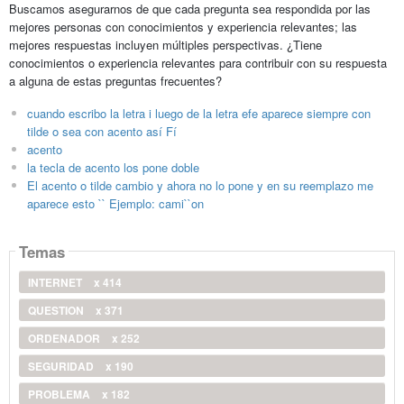
Buscamos asegurarnos de que cada pregunta sea respondida por las
mejores personas con conocimientos y experiencia relevantes; las
mejores respuestas incluyen múltiples perspectivas. ¿Tiene
conocimientos o experiencia relevantes para contribuir con su respuesta
a alguna de estas preguntas frecuentes?
cuando escribo la letra i luego de la letra efe aparece siempre con
tilde o sea con acento así Fí
acento
la tecla de acento los pone doble
El acento o tilde cambio y ahora no lo pone y en su reemplazo me
aparece esto `` Ejemplo: cami``on
Temas
INTERNET
x 414
QUESTION
x 371
ORDENADOR
x 252
SEGURIDAD
x 190
PROBLEMA
x 182