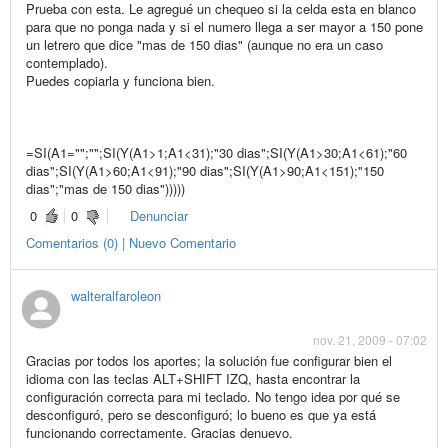
Prueba con esta. Le agregué un chequeo si la celda esta en blanco
para que no ponga nada y si el numero llega a ser mayor a 150 pone
un letrero que dice "mas de 150 dias" (aunque no era un caso
contemplado).
Puedes copiarla y funciona bien.
=SI(A1="";"";SI(Y(A1>1;A1<31);"30 dias";SI(Y(A1>30;A1<61);"60
dias";SI(Y(A1>60;A1<91);"90 dias";SI(Y(A1>90;A1<151);"150
dias";"mas de 150 dias")))))
0
0
Denunciar
Comentarios (0) | Nuevo Comentario
walteralfaroleon
nov. 21, 2009 - 07:02
Gracias por todos los aportes; la solución fue configurar bien el
idioma con las teclas ALT+SHIFT IZQ, hasta encontrar la
configuración correcta para mi teclado. No tengo idea por qué se
desconfiguró, pero se desconfiguró; lo bueno es que ya está
funcionando correctamente. Gracias denuevo.