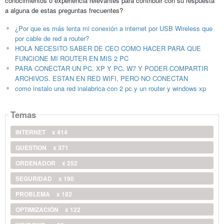
conocimientos o experiencia relevantes para contribuir con su respuesta
a alguna de estas preguntas frecuentes?
¿Por que es más lenta mi conexión a internet por USB Wireless que
por cable de red a router?
HOLA NECESITO SABER DE CEO COMO HACER PARA QUE
FUNCIONE MI ROUTER EN MIS 2 PC
PARA CONECTAR UN PC. XP Y PC. W7 Y PODER COMPARTIR
ARCHIVOS. ESTAN EN RED WIFI, PERO NO CONECTAN
como instalo una red inalabrica con 2 pc y un router y windows xp
Temas
INTERNET
x 414
QUESTION
x 371
ORDENADOR
x 252
SEGURIDAD
x 190
PROBLEMA
x 182
OPTIMIZACIÓN
x 122