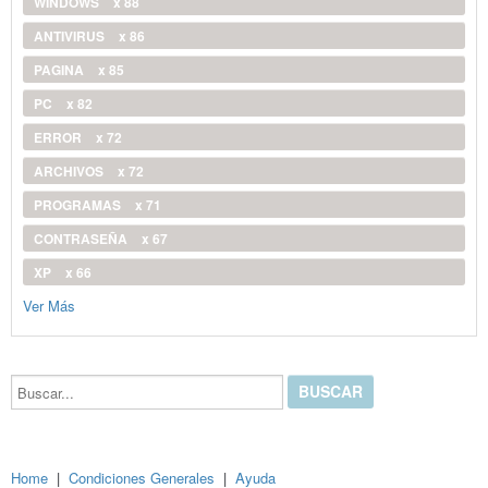
WINDOWS
x 88
ANTIVIRUS
x 86
PAGINA
x 85
PC
x 82
ERROR
x 72
ARCHIVOS
x 72
PROGRAMAS
x 71
CONTRASEÑA
x 67
XP
x 66
Ver Más
Buscar...
Home
|
Condiciones Generales
|
Ayuda