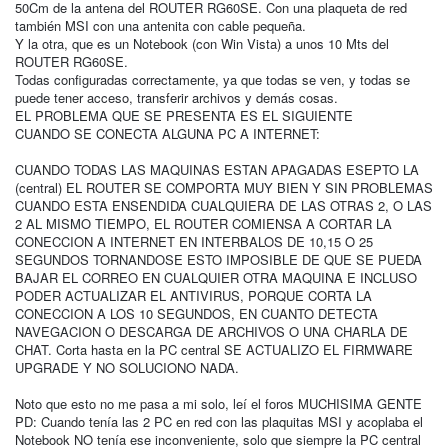
50Cm de la antena del ROUTER RG60SE. Con una plaqueta de red
también MSI con una antenita con cable pequeña.
Y la otra, que es un Notebook (con Win Vista) a unos 10 Mts del
ROUTER RG60SE.
Todas configuradas correctamente, ya que todas se ven, y todas se
puede tener acceso, transferir archivos y demás cosas.
EL PROBLEMA QUE SE PRESENTA ES EL SIGUIENTE
CUANDO SE CONECTA ALGUNA PC A INTERNET:
CUANDO TODAS LAS MAQUINAS ESTAN APAGADAS ESEPTO LA
(central) EL ROUTER SE COMPORTA MUY BIEN Y SIN PROBLEMAS
CUANDO ESTA ENSENDIDA CUALQUIERA DE LAS OTRAS 2, O LAS
2 AL MISMO TIEMPO, EL ROUTER COMIENSA A CORTAR LA
CONECCION A INTERNET EN INTERBALOS DE 10,15 O 25
SEGUNDOS TORNANDOSE ESTO IMPOSIBLE DE QUE SE PUEDA
BAJAR EL CORREO EN CUALQUIER OTRA MAQUINA E INCLUSO
PODER ACTUALIZAR EL ANTIVIRUS, PORQUE CORTA LA
CONECCION A LOS 10 SEGUNDOS, EN CUANTO DETECTA
NAVEGACION O DESCARGA DE ARCHIVOS O UNA CHARLA DE
CHAT. Corta hasta en la PC central SE ACTUALIZO EL FIRMWARE
UPGRADE Y NO SOLUCIONO NADA.
Noto que esto no me pasa a mi solo, leí el foros MUCHISIMA GENTE
PD: Cuando tenía las 2 PC en red con las plaquitas MSI y acoplaba el
Notebook NO tenía ese inconveniente, solo que siempre la PC central