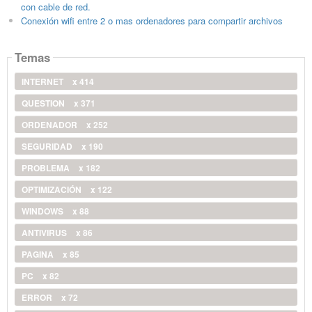
con cable de red.
Conexión wifi entre 2 o mas ordenadores para compartir archivos
Temas
INTERNET
x 414
QUESTION
x 371
ORDENADOR
x 252
SEGURIDAD
x 190
PROBLEMA
x 182
OPTIMIZACIÓN
x 122
WINDOWS
x 88
ANTIVIRUS
x 86
PAGINA
x 85
PC
x 82
ERROR
x 72