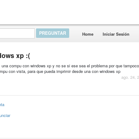
Home
Iniciar Sesión
dows xp :(
y una compu con windows xp y no se si ese sea el problema por que tampoc
ompu con vista, para que pueda imprimir desde una con windows xp
ago. 24, 
nta
unciar