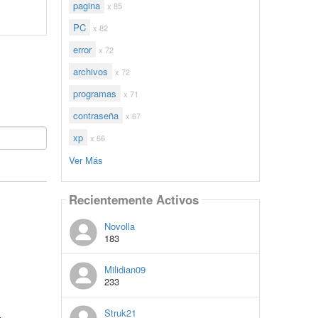
pagina
x 85
PC
x 82
error
x 72
archivos
x 72
programas
x 71
contraseña
x 67
xp
x 66
Ver Más
Recientemente Activos
Novolla
183
Milidian09
233
Struk21