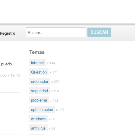
Buscar...
Registro
Temas
internet
x 414
o puedo
Question
x 371
2008 - 19:46
ordenador
x 252
seguridad
x 190
problema
x 182
optimización
x 122
windows
x 88
antivirus
x 86