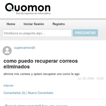
Quomon.es
Home
Iniciar Sesión
Registro
Introduzca
su
pregunta
aquí...
supercamion20
como puedo recuperar correos
eliminados
elimine mis correos y quiero recuperar uno como le ago
jul. 29, 2008 - 10:25
internet
Comentarios (0) | Nuevo Comentario
¿Tiene la misma pregunta?
Siga esta pregunta