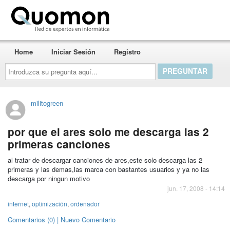
Quomon.es
Home
Iniciar Sesión
Registro
Introduzca
su
pregunta
aquí...
militogreen
por que el ares solo me descarga las 2
primeras canciones
al tratar de descargar canciones de ares,este solo descarga las 2
primeras y las demas,las marca con bastantes usuarios y ya no las
descarga por ningun motivo
jun. 17, 2008 - 14:14
internet
,
optimización
,
ordenador
Comentarios (0) | Nuevo Comentario