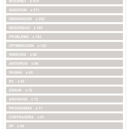
INTERNET
x 414
QUESTION
x 371
ORDENADOR
x 252
SEGURIDAD
x 190
PROBLEMA
x 182
OPTIMIZACIÓN
x 122
WINDOWS
x 88
ANTIVIRUS
x 86
PAGINA
x 85
PC
x 82
ERROR
x 72
ARCHIVOS
x 72
PROGRAMAS
x 71
CONTRASEÑA
x 67
XP
x 66