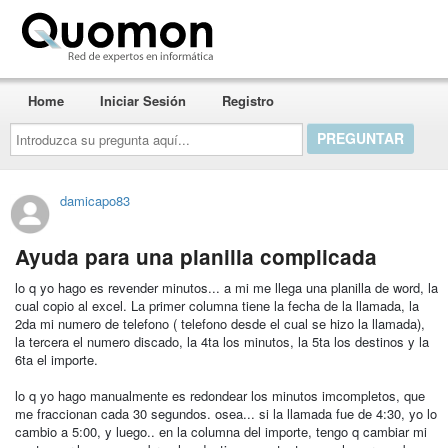
Quomon.es
Home
Iniciar Sesión
Registro
Introduzca
su
pregunta
aquí...
damicapo83
Ayuda para una planilla complicada
lo q yo hago es revender minutos... a mi me llega una planilla de word, la
cual copio al excel. La primer columna tiene la fecha de la llamada, la
2da mi numero de telefono ( telefono desde el cual se hizo la llamada),
la tercera el numero discado, la 4ta los minutos, la 5ta los destinos y la
6ta el importe.
lo q yo hago manualmente es redondear los minutos imcompletos, que
me fraccionan cada 30 segundos. osea... si la llamada fue de 4:30, yo lo
cambio a 5:00, y luego.. en la columna del importe, tengo q cambiar mi