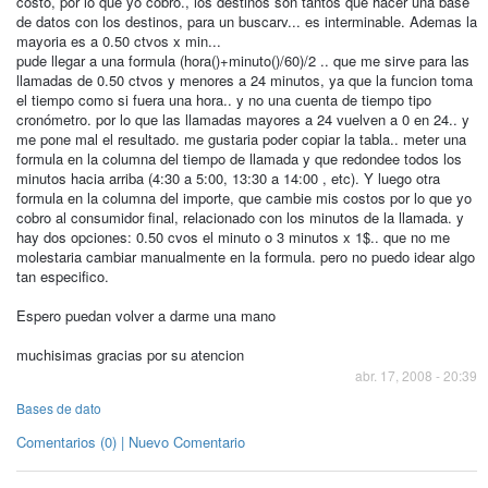
costo, por lo que yo cobro., los destinos son tantos que hacer una base
de datos con los destinos, para un buscarv... es interminable. Ademas la
mayoria es a 0.50 ctvos x min...
pude llegar a una formula (hora()+minuto()/60)/2 .. que me sirve para las
llamadas de 0.50 ctvos y menores a 24 minutos, ya que la funcion toma
el tiempo como si fuera una hora.. y no una cuenta de tiempo tipo
cronómetro. por lo que las llamadas mayores a 24 vuelven a 0 en 24.. y
me pone mal el resultado. me gustaria poder copiar la tabla.. meter una
formula en la columna del tiempo de llamada y que redondee todos los
minutos hacia arriba (4:30 a 5:00, 13:30 a 14:00 , etc). Y luego otra
formula en la columna del importe, que cambie mis costos por lo que yo
cobro al consumidor final, relacionado con los minutos de la llamada. y
hay dos opciones: 0.50 cvos el minuto o 3 minutos x 1$.. que no me
molestaria cambiar manualmente en la formula. pero no puedo idear algo
tan especifico.
Espero puedan volver a darme una mano
muchisimas gracias por su atencion
abr. 17, 2008 - 20:39
Bases de dato
Comentarios (0) | Nuevo Comentario