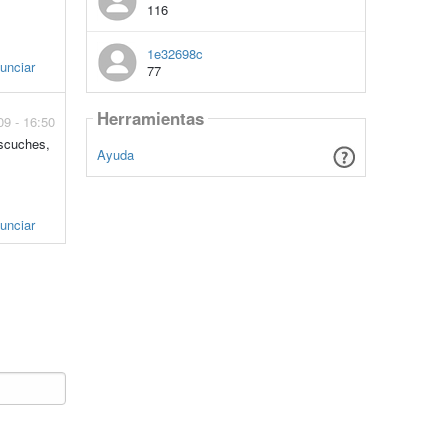
116
1e32698c
unciar
77
Herramientas
09 - 16:50
escuches,
Ayuda
unciar