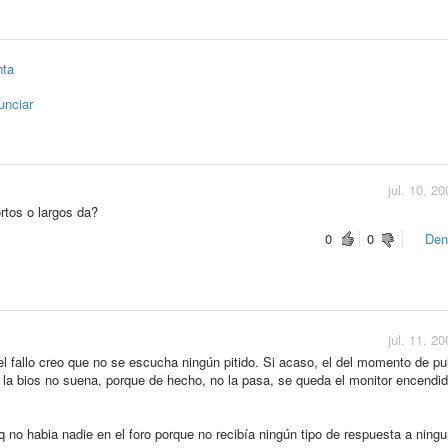
nta
unciar
jul. 10, 2
rtos o largos da?
0
0
Den
jul. 11, 2
 fallo creo que no se escucha ningún pitido. Si acaso, el del momento de pul
 la bios no suena, porque de hecho, no la pasa, se queda el monitor encendi
no habia nadie en el foro porque no recibía ningún tipo de respuesta a ning