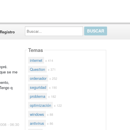
Buscar...
Registro
Temas
internet
x 414
mpré.
Question
x 371
 que se me
ordenador
x 252
mento,
seguridad
 Tengo q
x 190
problema
x 182
optimización
x 122
windows
x 88
antivirus
x 86
2008 - 06:30