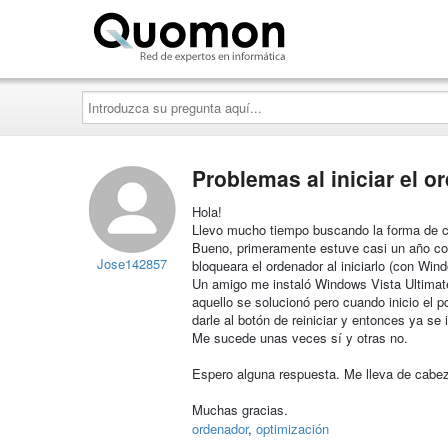
Quomon.es
Introduzca
su
pregunta
aquí...
Problemas al iniciar el o
Hola!
Llevo mucho tiempo buscando la forma de co
Bueno, primeramente estuve casi un año co
Jose142857
bloqueara el ordenador al iniciarlo (con Win
Un amigo me instaló Windows Vista Ultimate
aquello se solucionó pero cuando inicio el p
darle al botón de reiniciar y entonces ya se 
Me sucede unas veces sí y otras no.
Espero alguna respuesta. Me lleva de cabe
Muchas gracias.
ordenador
,
optimización