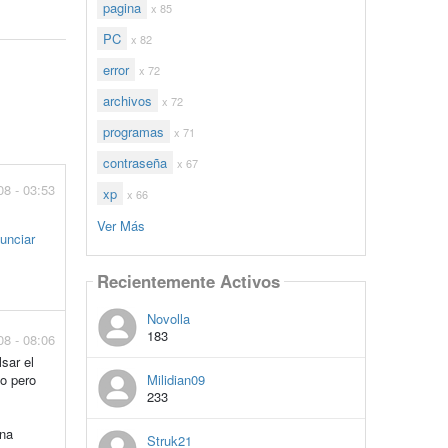
pagina
x 85
PC
x 82
error
x 72
archivos
x 72
programas
x 71
contraseña
x 67
008 - 03:53
xp
x 66
Ver Más
unciar
Recientemente Activos
Novolla
183
008 - 08:06
sar el
do pero
Milidian09
233
una
Struk21