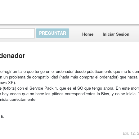
Home
Iniciar Sesión
rdenador
rregir un fallo que tengo en el ordenador desde prácticamente que me lo co
n un problema de compatibilidad (nada más comprar el ordenador) que hacía
dows XP).
 (64bits) con el Service Pack 1, que es el SO que tengo ahora. En este mo
c hay veces que no hace los pitidos correspondientes la Bios, y no se inicia.
inicia correctamente.
za.
abr. 12, 