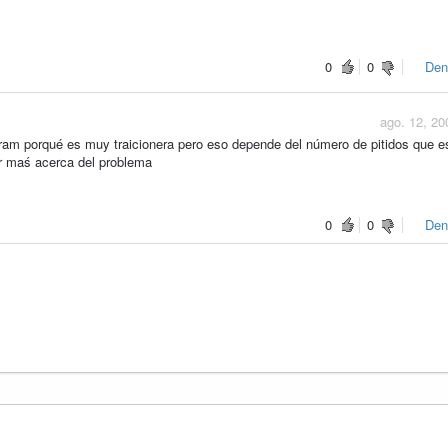
0
0
Den
ago. 12, 20
 ram porqué es muy traicionera pero eso depende del número de pitidos que 
er maś acerca del problema
0
0
Den