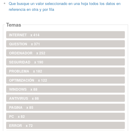
Que busque un valor seleccionado en una hoja todos los datos en
referencia en otra y por fila
Temas
INTERNET
x 414
QUESTION
x 371
ORDENADOR
x 252
SEGURIDAD
x 190
PROBLEMA
x 182
OPTIMIZACIÓN
x 122
WINDOWS
x 88
ANTIVIRUS
x 86
PAGINA
x 85
PC
x 82
ERROR
x 72