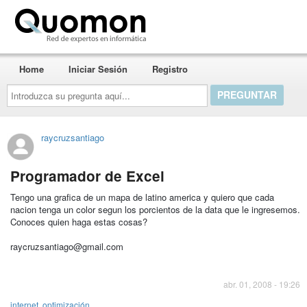
Quomon.es
Home
Iniciar Sesión
Registro
Introduzca
su
pregunta
aquí...
raycruzsantiago
Programador de Excel
Tengo una grafica de un mapa de latino america y quiero que cada
nacion tenga un color segun los porcientos de la data que le ingresemos.
Conoces quien haga estas cosas?
raycruzsantiago@gmail.com
abr. 01, 2008 - 19:26
internet
,
optimización