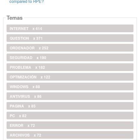
compared to RPE?
Temas
INTERNET
x 414
QUESTION
x 371
ORDENADOR
x 252
SEGURIDAD
x 190
PROBLEMA
x 182
OPTIMIZACIÓN
x 122
WINDOWS
x 88
ANTIVIRUS
x 86
PAGINA
x 85
PC
x 82
ERROR
x 72
ARCHIVOS
x 72