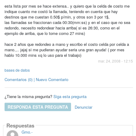
esta lista por mes se hace extensa.. y quiero que la celda de costo me
indique cuanto me costó la llamada, teniendo en cuenta que hay
destinos que me cuestan 0.50$ p/min, y otros son 3 por 1$,
las llamadas se fraccionan cada 00:30(mm:ss) y en el caso que no sea
redondo, necesito redondear hacia arriba( si es 26:30, como en el
ejemplo de arriba, que lo tome como 27 mins)
hace 2 años que redondeo a mano y escribo el costo celda por celda a
mano.,.. jajaj si me pudieran ayudar seria una gran ayuda! ( por mes
hablo 10.000 mins xq lo uso para el trabajo)
mar. 24, 2008 - 12:15
bases de datos
Comentarios (0) | Nuevo Comentario
¿Tiene la misma pregunta?
Siga esta pregunta
RESPONDA ESTA PREGUNTA
Denunciar
Respuestas
Gmo.-