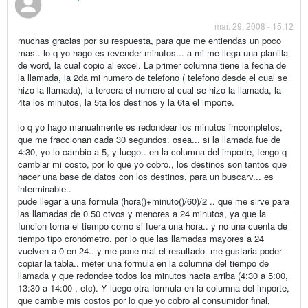
mar. 29, 2008 - 15:12
muchas gracias por su respuesta, para que me entiendas un poco
mas.. lo q yo hago es revender minutos... a mi me llega una planilla
de word, la cual copio al excel. La primer columna tiene la fecha de
la llamada, la 2da mi numero de telefono ( telefono desde el cual se
hizo la llamada), la tercera el numero al cual se hizo la llamada, la
4ta los minutos, la 5ta los destinos y la 6ta el importe.
lo q yo hago manualmente es redondear los minutos imcompletos,
que me fraccionan cada 30 segundos. osea... si la llamada fue de
4:30, yo lo cambio a 5, y luego.. en la columna del importe, tengo q
cambiar mi costo, por lo que yo cobro., los destinos son tantos que
hacer una base de datos con los destinos, para un buscarv... es
interminable..
pude llegar a una formula (hora()+minuto()/60)/2 .. que me sirve para
las llamadas de 0.50 ctvos y menores a 24 minutos, ya que la
funcion toma el tiempo como si fuera una hora.. y no una cuenta de
tiempo tipo cronómetro. por lo que las llamadas mayores a 24
vuelven a 0 en 24.. y me pone mal el resultado. me gustaria poder
copiar la tabla.. meter una formula en la columna del tiempo de
llamada y que redondee todos los minutos hacia arriba (4:30 a 5:00,
13:30 a 14:00 , etc). Y luego otra formula en la columna del importe,
que cambie mis costos por lo que yo cobro al consumidor final,