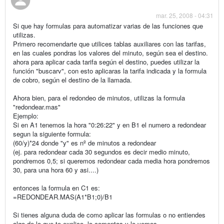
mar. 25, 2008 - 04:31
Si que hay formulas para automatizar varias de las funciones que
utilizas.
Primero recomendarte que utilices tablas auxiliares con las tarifas,
en las cuales pondras los valores del minuto, según sea el destino.
ahora para aplicar cada tarifa según el destino, puedes utilizar la
función "buscarv", con esto aplicaras la tarifa indicada y la formula
de cobro, según el destino de la llamada.
Ahora bien, para el redondeo de minutos, utilizas la formula
"redondear.mas"
Ejemplo:
Si en A1 tenemos la hora "0:26:22" y en B1 el numero a redondear
segun la siguiente formula:
(60/y)*24 donde "y" es nº de minutos a redondear
(ej. para redondear cada 30 segundos es decir medio minuto,
pondremos 0,5; si queremos redondear cada media hora pondremos
30, para una hora 60 y asi....)
entonces la formula en C1 es:
=REDONDEAR.MAS(A1*B1;0)/B1
Si tienes alguna duda de como aplicar las formulas o no entiendes
algo de lo que te explico, lo comentas y lo vemos.