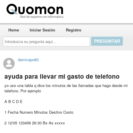
Quomon.es
Home
Iniciar Sesión
Registro
Introduzca
su
pregunta
aquí...
damicapo83
ayuda para llevar mi gasto de telefono
yo uso una tabla q dice los minutos de las llamadas que hago desde mi
telefono. Por ejemplo
A B C D E
1 Fecha Numero Minutos Destino Costo
2 12/05 123456 26:30 Bs As xxxxx