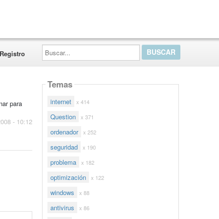
Buscar...
Registro
Temas
internet
x 414
nar para
Question
x 371
2008 - 10:12
ordenador
x 252
seguridad
x 190
problema
x 182
optimización
x 122
windows
x 88
antivirus
x 86