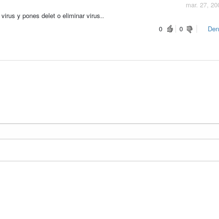
mar. 27, 20
irus y pones delet o eliminar virus..
0
0
Den