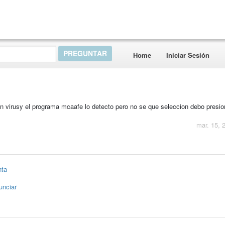
Home
Iniciar Sesión
n virusy el programa mcaafe lo detecto pero no se que seleccion debo presio
mar. 15, 
nta
unciar