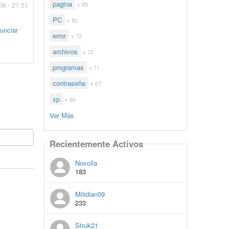
pagina
09 - 21:51
x 85
PC
x 82
unciar
error
x 72
archivos
x 72
programas
x 71
contraseña
x 67
xp
x 66
Ver Más
Recientemente Activos
Novolla
183
Milidian09
233
Struk21