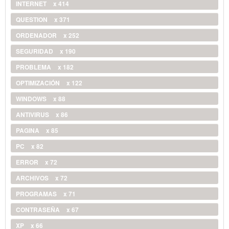
INTERNET
x 414
QUESTION
x 371
ORDENADOR
x 252
SEGURIDAD
x 190
PROBLEMA
x 182
OPTIMIZACIÓN
x 122
WINDOWS
x 88
ANTIVIRUS
x 86
PAGINA
x 85
PC
x 82
ERROR
x 72
ARCHIVOS
x 72
PROGRAMAS
x 71
CONTRASEÑA
x 67
XP
x 66