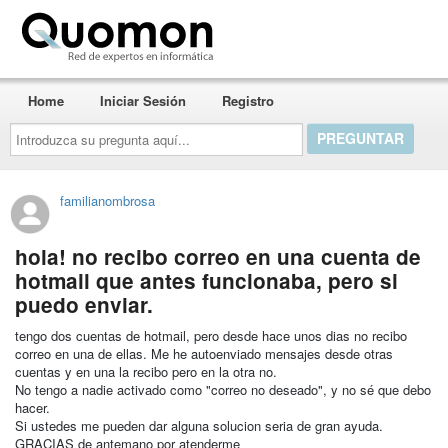
Quomon.es
Home
Iniciar Sesión
Registro
Introduzca
su
pregunta
aquí...
familianombrosa
hola! no recibo correo en una cuenta de
hotmail que antes funcionaba, pero si
puedo enviar.
tengo dos cuentas de hotmail, pero desde hace unos dias no recibo
correo en una de ellas. Me he autoenviado mensajes desde otras
cuentas y en una la recibo pero en la otra no.
No tengo a nadie activado como "correo no deseado", y no sé que debo
hacer.
Si ustedes me pueden dar alguna solucion seria de gran ayuda.
GRACIAS de antemano por atenderme