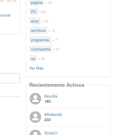
09 - 03:34
pagina
x 85
PC
x 82
unciar
error
x 72
archivos
x 72
programas
x 71
contraseña
x 67
xp
x 66
Ver Más
Recientemente Activos
Novolla
183
Milidian09
233
Struk21