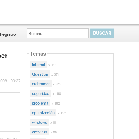
Buscar...
Registro
Temas
ber
internet
x 414
Question
x 371
2008 - 09:37
ordenador
x 252
seguridad
x 190
problema
x 182
optimización
x 122
windows
x 88
antivirus
x 86