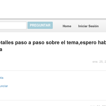
Home
Iniciar Sesión
talles paso a paso sobre el tema,espero ha
a
ene. 25, 
nta
unciar