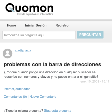
Quomon.es
Home
Iniciar Sesión
Registro
Introduzca
su
pregunta
aquí...
xlxdianaxlx
problemas con la barra de direcciones
¿Por que cuando pongo una direccion en cualquier buscador se
reescribe con numeros y claves y no puedo entrar a ningun sitio?
ene. 10, 2008 - 15:11
internet
,
ordenador
Comentarios (0) | Nuevo Comentario
¿Tiene la misma pregunta?
Siga esta pregunta