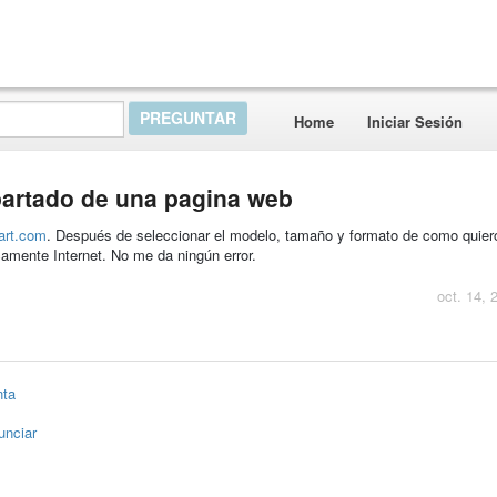
Home
Iniciar Sesión
partado de una pagina web
art.com
. Después de seleccionar el modelo, tamaño y formato de como quiero
icamente Internet. No me da ningún error.
oct. 14, 
nta
unciar