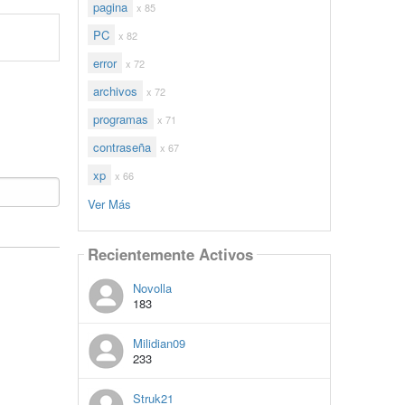
pagina
x 85
PC
x 82
error
x 72
archivos
x 72
programas
x 71
contraseña
x 67
xp
x 66
Ver Más
Recientemente Activos
Novolla
183
Milidian09
233
Struk21