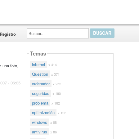
Buscar...
Registro
Temas
internet
x 414
 una foto,
Question
x 371
2007 - 06:35
ordenador
x 252
seguridad
x 190
problema
x 182
optimización
x 122
windows
x 88
antivirus
x 86