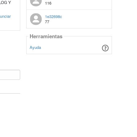
LOG Y
116
unciar
1e32698c
77
Herramientas
Ayuda