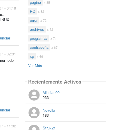
pagina
x 85
07 - 04:18
PC
x 82
o...
 LINUX
error
x 72
archivos
x 72
unciar
programas
x 71
contraseña
x 67
07 - 02:31
xp
x 66
ner todo
Ver Más
Recientemente Activos
Milidian09
233
unciar
Novolla
183
07 - 11:32
Struk21