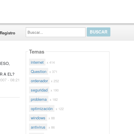
Buscar...
Registro
Temas
internet
x 414
CESO,
E
Question
x 371
R A EL?
2007 - 08:21
ordenador
x 252
seguridad
x 190
problema
x 182
optimización
x 122
windows
x 88
antivirus
x 86