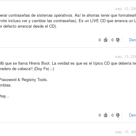
sep. 12, 20
rar contraseñas de sistemas operativos. Así te ahorras tener que formatearl
mite incluso ver y cambiar las contraseñas). Es un LIVE CD que arranca un
or defecto arrancar desde el CD).
0
0
Den
sep. 13, 20
 que se llama Hirens Boot. La verdad es que es el típico CD que debería te
radero de cabeza!! (Doy Fe) ;-)
 Password & Registry Tools.
ambias.
hay...
0
0
Den
sep. 15, 20