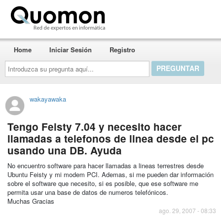
Quomon.es
Home
Iniciar Sesión
Registro
Introduzca
su
pregunta
aquí...
wakayawaka
Tengo Feisty 7.04 y necesito hacer
llamadas a telefonos de linea desde el pc
usando una DB. Ayuda
No encuentro software para hacer llamadas a lineas terrestres desde
Ubuntu Feisty y mi modem PCI. Ademas, si me pueden dar información
sobre el software que necesito, si es posible, que ese software me
permita usar una base de datos de numeros telefónicos.
Muchas Gracias
ago. 29, 2007 - 08:33