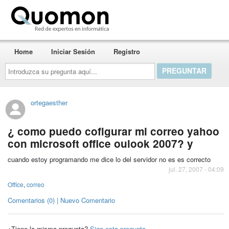
Quomon.es
Home
Iniciar Sesión
Registro
Introduzca
su
pregunta
aquí...
ortegaesther
¿ como puedo cofigurar mi correo yahoo
con microsoft office oulook 2007? y
cuando estoy programando me dice lo del servidor no es es correcto
jul. 27, 2007 - 04:09
Office
,
correo
Comentarios (0) | Nuevo Comentario
¿Tiene la misma pregunta?
Siga esta pregunta