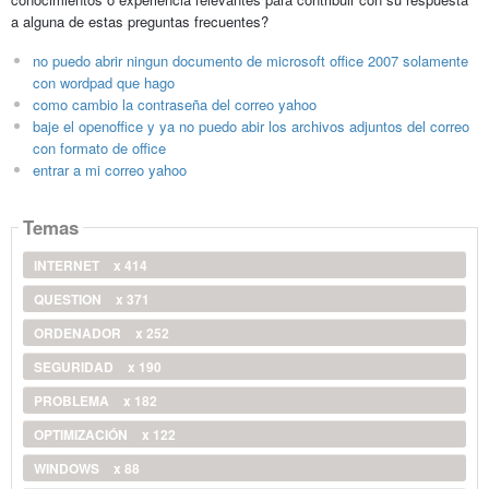
a alguna de estas preguntas frecuentes?
no puedo abrir ningun documento de microsoft office 2007 solamente
con wordpad que hago
como cambio la contraseña del correo yahoo
baje el openoffice y ya no puedo abir los archivos adjuntos del correo
con formato de office
entrar a mi correo yahoo
Temas
INTERNET
x 414
QUESTION
x 371
ORDENADOR
x 252
SEGURIDAD
x 190
PROBLEMA
x 182
OPTIMIZACIÓN
x 122
WINDOWS
x 88