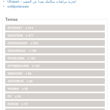
Ultrapari – تجربة مراهنات متكاملة بعيداً عن التعقيد!
on68jordansale
Temas
INTERNET
x 414
QUESTION
x 371
ORDENADOR
x 252
SEGURIDAD
x 190
PROBLEMA
x 182
OPTIMIZACIÓN
x 122
WINDOWS
x 88
ANTIVIRUS
x 86
PAGINA
x 85
PC
x 82
ERROR
x 72