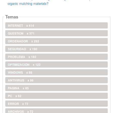
organic mulching materials?
Temas
INTERNET
x 414
QUESTION
x 371
ORDENADOR
x 252
SEGURIDAD
x 190
PROBLEMA
x 182
OPTIMIZACIÓN
x 122
WINDOWS
x 88
ANTIVIRUS
x 86
PAGINA
x 85
PC
x 82
ERROR
x 72
ARCHIVOS
x 72