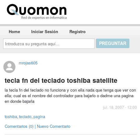
Quomon.es
Home
Iniciar Sesión
Registro
Introduzca
su
pregunta
aquí...
mrojas605
tecla fn del teclado toshiba satellite
la tecla fn del teclado no funciona y con ella nada que tenga que ver con
ella; cual es el nombre del controlador para bajarlo o dadme una pagina
en donde bajarla
jul. 18, 2007 - 12:00
toshiba
,
teclado
,
pagina
Comentarios (0) | Nuevo Comentario